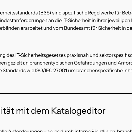
rheitsstandards (B3S) sind spezifische Regelwerke für Betre
indestanforderungen an die IT-Sicherheit in ihrer jeweiligen
rbänden erarbeitet und vom Bundesamt für Sicherheit in de
zung des IT-Sicherheitsgesetzes praxisnah und sektorspezifis
en gezielt an branchentypischen Gefährdungen und Anfor
 Standards wie ISO/IEC 27001 um branchenspezifische Inha
lität mit dem Katalogeditor
elle Anforderungen – sei es durch interne Richtlinien, bra