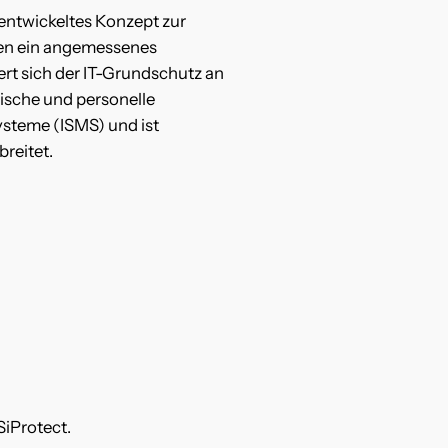
 entwickeltes Konzept zur
men ein angemessenes
ert sich der IT-Grundschutz an
ische und personelle
steme (ISMS) und ist
breitet.
SiProtect.